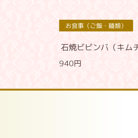
お食事（ご飯・麺類）
石焼ビビンバ（キム
940円